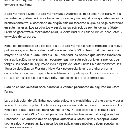
convenga mantener.
State Farm (incluyendo State Farm Mutual Automobile Insurance Company y sus
subsidiarias y afiliadas) no se hace responsable y no respalda ni aprueba, implícita
ni explícitamente, el contenido de ningún sitio de terceros al que se haga referencia
en este material. Los productos y servicios son ofrecidos por terceros y State
Farm no garantiza la mercantabilidad, la idoneidad ni la calidad de los productos y
servicios de terceros.
Beneficio disponible para los clientes de State Farm que han comprado una nueva
póliza de seguro de vida desde el 1 de enero de 2022. Si bien cualquier persona
mayor de 18 años puede unirse a Life Enhanced, es posible que ciertas funciones
de la aplicación, incluyendo las recompensas, no estén disponibles a menos que
tengas una póliza de seguro de vida elegible de State Farm.En este momento, los
titulares de póliza en Florida y New York no son elegibles para el programa
completo.Ten en cuenta que algunos titulares de póliza pueden experimentar un
retraso antes de que una nueva póliza sea elegible para recompensas.
Esto no es una solicitud para comprar o vender productos de seguros de State
Farm.
La participación de Life Enhanced está sujeta a la elegibilidad del programa y varía
según el estado. Sujeto a los términos y condiciones del acuerdo. La aplicación Life
Enhanced está disponible para Android e iOS. Es posible que se requiera un
dispositivo móvil iOS o Android para usar todas las funciones del programa Life
Enhanced. Los clientes deben aceptar autorizar a State Farm a recopilar datos
sobre salud y bienestar. Los usuarios de aplicaciones móviles deben aceptar un
acuerdo de licencia.