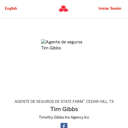
Pasar
al
English
Iniciar Sesión
contenido
principal
Comienzo
del
contenido
principal
®
AGENTE DE SEGUROS DE STATE FARM
,
CEDAR HILL
, TX
Tim Gibbs
Timothy Gibbs Ins Agency Inc