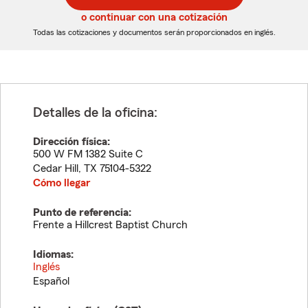
5
5
o continuar con una cotización
dígitos
dígitos
Todas las cotizaciones y documentos serán proporcionados en inglés.
Detalles de la oficina:
Dirección física:
500 W FM 1382 Suite C
Cedar Hill
,
TX
75104-5322
Cómo llegar
Punto de referencia:
Frente a Hillcrest Baptist Church
Idiomas:
Inglés
Español