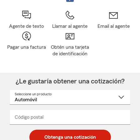
Agente de texto
Llamar al agente
Email al agente
Pagar una factura
Obtén una tarjeta
de identificación
¿Le gustaría obtener una cotización?
Seleccione un producto
Seleccione
un
nombre
de
producto
del
Código postal
Ingresa
Ingresa
_____
menú
un
un
desplegable
código
código
postal
postal
Obtenga una cotización
de
de