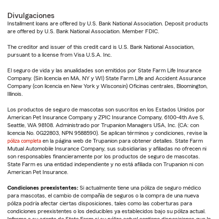
Divulgaciones
Installment loans are offered by U.S. Bank National Association. Deposit products
are offered by U.S. Bank National Association. Member FDIC.
The creditor and issuer of this credit card is U.S. Bank National Association,
pursuant to a license from Visa U.S.A. Inc.
El seguro de vida y las anualidades son emitidos por State Farm Life Insurance
Company. (Sin licencia en MA, NY y WI) State Farm Life and Accident Assurance
Company (con licencia en New York y Wisconsin) Oficinas centrales, Bloomington,
Illinois.
Los productos de seguro de mascotas son suscritos en los Estados Unidos por
American Pet Insurance Company y ZPIC Insurance Company, 6100-4th Ave S,
Seattle, WA 98108. Administrado por Trupanion Managers USA, Inc. (CA: con
licencia No. 0G22803, NPN 9588590). Se aplican términos y condiciones, revise la
póliza completa
en la página web de Trupanion para obtener detalles. State Farm
Mutual Automobile Insurance Company, sus subsidiarias y afiliadas no ofrecen ni
son responsables financieramente por los productos de seguro de mascotas.
State Farm es una entidad independiente y no está afiliada con Trupanion ni con
American Pet Insurance.
Condiciones preexistentes:
Si actualmente tiene una póliza de seguro médico
para mascotas, el cambio de compañía de seguros o la compra de una nueva
póliza podría afectar ciertas disposiciones, tales como las coberturas para
condiciones preexistentes o los deducibles ya establecidos bajo su póliza actual.
Informe a su agente de State Farm si su póliza actual contiene disposiciones que le